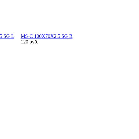
5 SG L
MS-C 100X70X2.5 SG R
120 руб.